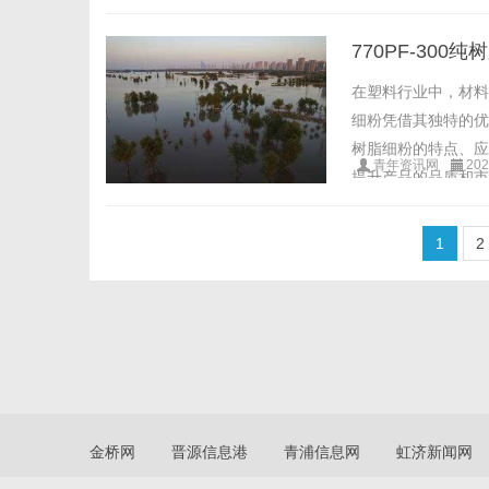
770PF-30
在塑料行业中，材料
细粉凭借其独特的优
树脂细粉的特点、应
青年资讯网
202
提升产品的品质和市场竞
1
2
金桥网
晋源信息港
青浦信息网
虹济新闻网