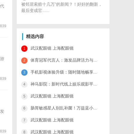
被邻居索赔十几万”的新闻？！好好的翻新，
代
最后变成官......
839
精选内容
武汉配眼镜 上海配眼镜
1
游
体育冠军代言人：激发品牌活力与运动精神的完美结合
2
手机影视体验升级：随时随地畅享高清视听盛宴
3
839
神马影院：新时代线上娱乐观影平台的全面解析与未来展望
4
武汉配眼镜 上海配眼镜
5
肠胃敏感星人别乱补菌！万益蓝小蓝瓶4.0：1株修屏障+1株调动力+7株护免疫，菌株来源全公开
6
发
武汉配眼镜 上海配眼镜
7
839
武汉配眼镜 上海配眼镜
8