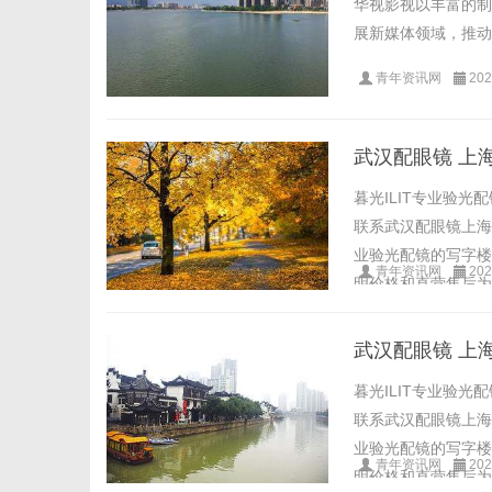
华视影视以丰富的制
展新媒体领域，推动
青年资讯网
202
武汉配眼镜 上
暮光ILIT专业验
联系武汉配眼镜上海配眼
业验光配镜的写字楼
青年资讯网
202
明价格和直营售后为基
武汉配眼镜 上
暮光ILIT专业验
联系武汉配眼镜上海配眼
业验光配镜的写字楼
青年资讯网
202
明价格和直营售后为基