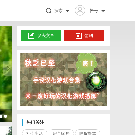
搜索
帐号
发表文章
签到
LAVI
热门关注
社会生活
房产家居
晒货殿堂