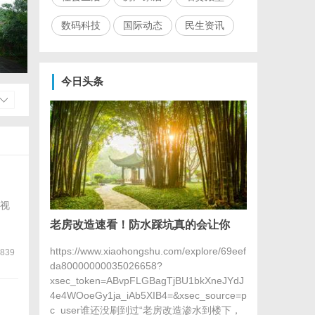
数码科技
国际动态
民生资讯
今日头条
视
老房改造速看！防水踩坑真的会让你
https://www.xiaohongshu.com/explore/69eef
839
da80000000035026658?
xsec_token=ABvpFLGBagTjBU1bkXneJYdJ
4e4WOoeGy1ja_iAb5XIB4=&xsec_source=p
c_user谁还没刷到过“老房改造渗水到楼下，