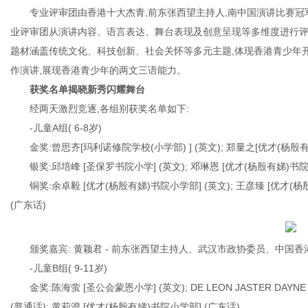
专业评审团由香港十大杰青,前东张西望主持人,南中国演讲比赛冠
业评审团从演讲内容、语言表达、舞台表现及创意呈现等多维度进行评
题材涵盖传统文化、科技创新、社会关怀等多元主题,体现香港青少年
网
作演讲,展现香港青少年的两文三语能力。
获奖名单揭晓新秀闪耀舞台
经两天激烈竞逐,各组别获奖名单如下:
-儿童A组( 6-8岁)
金奖:曾思齐[玛利诺修院学校(小学部) ] (英文); 郑量之[优才(杨殷有
银奖:邱培峰 [圣保罗书院小学] (英文); 邓琳恩 [优才(杨殷有娣)书院
铜奖:余卓毅 [优才(杨殷有娣)书院小学部] (英文); 王彦臻 [优才(杨
(广东话)
颁奖嘉宾: 黄颖君 - 前东张西望主持人、武汉市政协委员、中
-儿童B组( 9-11岁)
金奖:陈海萤 [圣公会蒙恩小学] (英文); DE LEON JASTER DAY
(普通话); 黄莉澄 [优才(杨殷有娣)书院小学部] (广东话)