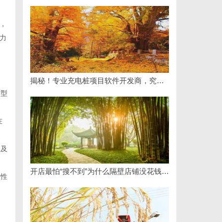
，
力
揭秘！专业充电桩项目软件开发商，究竟藏着哪些行业秘诀？
济型
在
应及
开店最怕“搜不到”为什么隔壁店铺没花钱，ai却天天给他免费派单？
在性