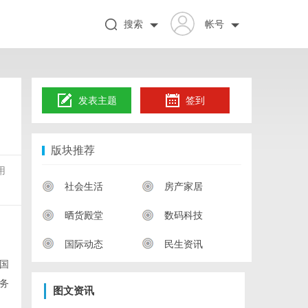
搜索
帐号
发表主题
签到
版块推荐
用
社会生活
房产家居
晒货殿堂
数码科技
国际动态
民生资讯
国
务
图文资讯