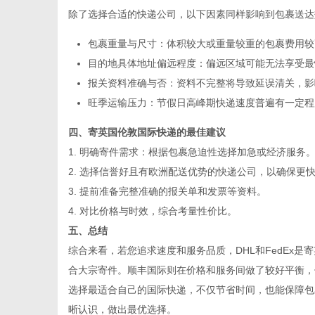
除了选择合适的快递公司，以下因素同样影响到包裹送达
包裹重量与尺寸：体积较大或重量较重的包裹费用较
网
目的地具体地址偏远程度：偏远区域可能无法享受最
报关资料准确与否：资料不完整将导致延误清关，影
旺季运输压力：节假日高峰期快递速度普遍有一定程
四、寄英国伦敦国际快递的最佳建议
1. 明确寄件需求：根据包裹急迫性选择加急或经济服务
2. 选择信誉好且有欧洲配送优势的快递公司，以确保更
3. 提前准备完整准确的报关单和发票等资料。
4. 对比价格与时效，综合考量性价比。
五、总结
综合来看，若您追求速度和服务品质，DHL和FedEx
合大宗寄件。顺丰国际则在价格和服务间做了较好平衡，
选择最适合自己的国际快递，不仅节省时间，也能保障包
晰认识，做出最优选择。