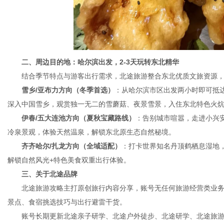
二、周边目的地：哈尔滨出发，2-3天玩转东北精华
结合季节特点与游客出行需求，北途旅游整合东北优质文旅资源，
雪乡/亚布力方向（冬季首选）
：从哈尔滨市区出发两小时即可抵
深入中国雪乡，观赏独一无二的雪蘑菇、夜景雪景，入住东北特色火
伊春/五大连池方向（夏秋宝藏路线）
：告别城市喧嚣，走进小兴
冷泉景观，体验天然温泉，解锁东北原生态自然秘境。
齐齐哈尔/扎龙方向（全域适配）
：打卡世界知名丹顶鹤栖息湿地
解锁自然风光+特色美食双重出行体验。
三、关于北途品牌
北途旅游攻略主打原创旅行内容分享，账号无任何旅游经营类业务
景点、食宿挑选技巧与出行避雷干货。
账号长期更新北途亲子研学、北途户外徒步、北途研学、北途旅游