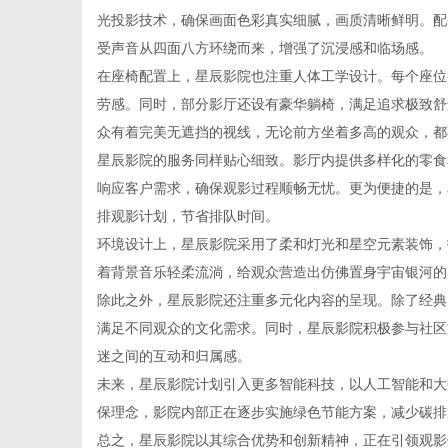
光投影技术，确保画面色彩真实细腻，画质清晰鲜明。配备的
受声音从四面八方环绕而来，增强了沉浸感和临场感。
在座椅配置上，星辰影院也注重人体工学设计。每个座位
劳感。同时，部分影厅还设有豪华躺椅，满足追求极致舒
资
众有着完美无遮挡的视线，无论前方坐着多高的观众，都
星辰影院的服务同样贴心细致。影厅内提供多样化的零食
响应客户需求，确保观影过程顺畅无忧。更为便捷的是，
排观影计划，节省排队时间。
环境设计上，星辰影院采用了柔和灯光和星空元素装饰，
着背景音乐轻柔流淌，给观众营造出仿佛置身宇宙银河的
除此之外，星辰影院还注重多元化内容的呈现。除了经典
满足不同观众的文化需求。同时，星辰影院积极参与社区
讯
迷之间的互动和归属感。
未来，星辰影院计划引入更多智能科技，以人工智能和大
保理念，影院内部正在逐步实施绿色节能方案，减少碳排
总之，星辰影院以其综合优势和创新精神，正在引领观影