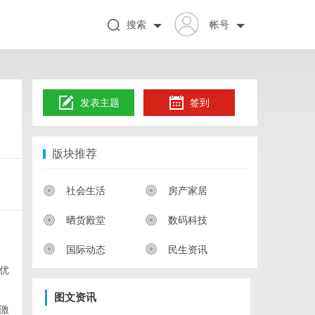
搜索
帐号
发表主题
签到
版块推荐
社会生活
房产家居
晒货殿堂
数码科技
国际动态
民生资讯
优
图文资讯
激