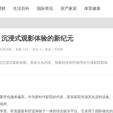
理财
生活百科
国际资讯
房产家居
体育健康
：沉浸式观影体验的新纪元
年资讯网
|
查看:
144
|
评论:
3
|
来源：互联网
打造沉浸式观影体验。其多元化内容、智能科技和环保理念引领影院新风
要求也越来越高。作为新时代影院的代表，星辰影院凭借其先进的设备、
场所。
享受、听觉盛宴和舒适体验于一体的综合娱乐平台。它采用了国际领先的