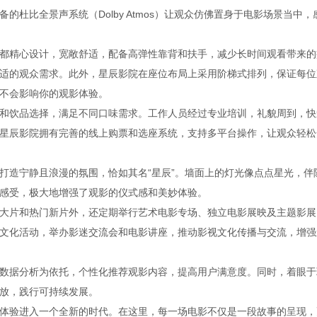
杜比全景声系统（Dolby Atmos）让观众仿佛置身于电影场景当中，
都精心设计，宽敞舒适，配备高弹性靠背和扶手，减少长时间观看带来的
适的观众需求。此外，星辰影院在座位布局上采用阶梯式排列，保证每位
不会影响你的观影体验。
和饮品选择，满足不同口味需求。工作人员经过专业培训，礼貌周到，快
星辰影院拥有完善的线上购票和选座系统，支持多平台操作，让观众轻松
打造宁静且浪漫的氛围，恰如其名“星辰”。墙面上的灯光像点点星光，伴
感受，极大地增强了观影的仪式感和美妙体验。
大片和热门新片外，还定期举行艺术电影专场、独立电影展映及主题影展
文化活动，举办影迷交流会和电影讲座，推动影视文化传播与交流，增强
数据分析为依托，个性化推荐观影内容，提高用户满意度。同时，着眼于
放，践行可持续发展。
体验进入一个全新的时代。在这里，每一场电影不仅是一段故事的呈现，