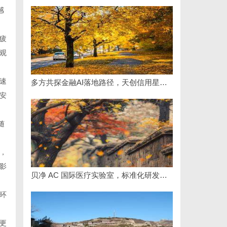
感
疲
观
速
多方共探金融AI落地路径，天创信用星图AI助力产业金融智能升级
安
随
，
影
贝净 AC 国际医疗实验室，标准化研发体系全解析
环
更