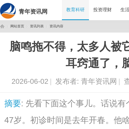
教育科研
投资理财
生
青年资讯网
网站首页
资讯列表
资讯内容
脑鸣拖不得，太多人被
青
›
›
›
耳窍通了，
2026-06-02
|
发布者:
青年资讯网
|
查
摘要
: 先看下面这个事儿。话说
年
47岁。初诊时间是去年开春。他