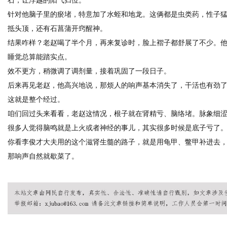
针对他脑子里的瘀堵，特意加了水蛭和地龙。这俩都是虫类药，性子
抵头顶，还有石菖蒲开窍醒神。
结果咋样？老赵喝了半个月，再来复诊时，脸上褶子都舒展了不少。
睡觉总算能踏实点。
效不更方，稍微调了调剂量，接着巩固了一段日子。
后来再见老赵，他高兴地说，那烦人的响声基本消失了，干活也有劲
这就是整个经过。
咱们回过头来看看，老赵这情况，根子就在肾精亏、脑络堵。脉象细
很多人觉得脑鸣就是上火或者神经的事儿，其实很多时候是底子亏了
你看李俊才大夫用的这个滋肾生髓的路子，就是用龟甲、鳖甲补进去
那响声自然就歇菜了。