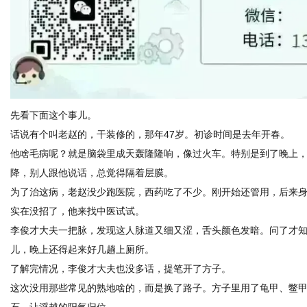
网
先看下面这个事儿。
话说有个叫老赵的，干装修的，那年47岁。初诊时间是去年开春。
他啥毛病呢？就是脑袋里成天轰隆隆响，像过火车。特别是到了晚上
降，别人跟他说话，总觉得隔着层膜。
为了治这病，老赵没少跑医院，西药吃了不少。刚开始还管用，后来
实在没招了，他来找中医试试。
李俊才大夫一把脉，发现这人脉道又细又涩，舌头颜色发暗。问了才
儿，晚上还得起来好几趟上厕所。
了解完情况，李俊才大夫也没多话，提笔开了方子。
这次没用那些常见的熟地啥的，而是换了路子。方子里用了龟甲、鳖
石，让浮越的阳气归位。