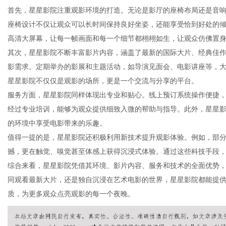
首先，星星影院注重观影环境的打造。无论是影厅的座椅布局还是音
座椅设计不仅让观众可以长时间保持良好坐姿，还能享受恰到好处的
高清大屏幕，让每一帧画面和每一个细节都栩栩如生，让观众仿佛置
其次，星星影院不断丰富影片内容，涵盖了最新的国际大片、经典佳
资
影需求。定期举办的影展和主题活动，如导演见面会、电影讲座等，
星星影院不仅仅是观影的场所，更是一个交流与分享的平台。
服务方面，星星影院同样体现出专业和贴心。线上预订系统操作便捷
经过专业培训，能够为观众提供细致入微的帮助与指导。此外，星星
的环境中享受电影带来的乐趣。
值得一提的是，星星影院还积极利用新技术提升观影体验。例如，部分影
撼，更在触觉、嗅觉甚至体感上获得沉浸式体验。通过这些科技手段
综合来看，星星影院凭借其环境、影片内容、服务和技术的全面优势
讯
同观看最新大片，还是独自沉浸在艺术电影的世界，星星影院都能提
质，为更多观众点亮观影的每一个夜晚。