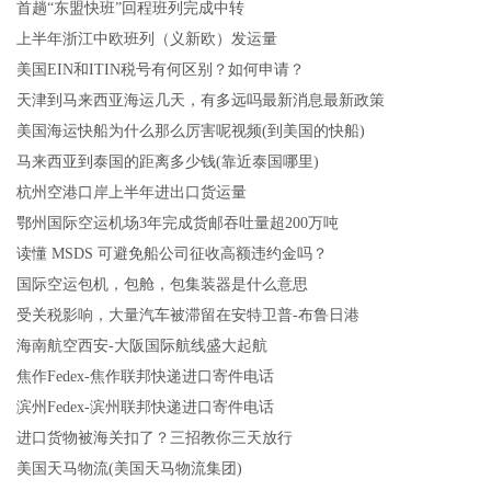
首趟“东盟快班”回程班列完成中转
上半年浙江中欧班列（义新欧）发运量
美国EIN和ITIN税号有何区别？如何申请？
天津到马来西亚海运几天，有多远吗最新消息最新政策
美国海运快船为什么那么厉害呢视频(到美国的快船)
马来西亚到泰国的距离多少钱(靠近泰国哪里)
杭州空港口岸上半年进出口货运量
鄂州国际空运机场3年完成货邮吞吐量超200万吨
读懂 MSDS 可避免船公司征收高额违约金吗？
国际空运包机，包舱，包集装器是什么意思
受关税影响，大量汽车被滞留在安特卫普-布鲁日港
海南航空西安-大阪国际航线盛大起航
焦作Fedex-焦作联邦快递进口寄件电话
滨州Fedex-滨州联邦快递进口寄件电话
进口货物被海关扣了？三招教你三天放行
美国天马物流(美国天马物流集团)