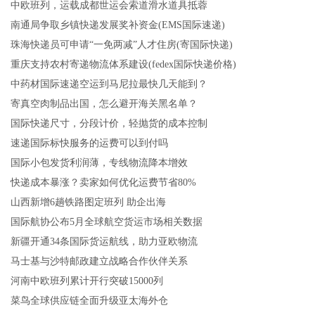
中欧班列，运载成都世运会索道滑水道具抵蓉
南通局争取乡镇快递发展奖补资金(EMS国际速递)
珠海快递员可申请“一免两减”人才住房(寄国际快递)
重庆支持农村寄递物流体系建设(fedex国际快递价格)
中药材国际速递空运到马尼拉最快几天能到？
寄真空肉制品出国，怎么避开海关黑名单？
国际快递尺寸，分段计价，轻抛货的成本控制
速递国际标快服务的运费可以到付吗
国际小包发货利润薄，专线物流降本增效
快递成本暴涨？卖家如何优化运费节省80%
山西新增6趟铁路图定班列 助企出海
国际航协公布5月全球航空货运市场相关数据
新疆开通34条国际货运航线，助力亚欧物流
马士基与沙特邮政建立战略合作伙伴关系
河南中欧班列累计开行突破15000列
菜鸟全球供应链全面升级亚太海外仓