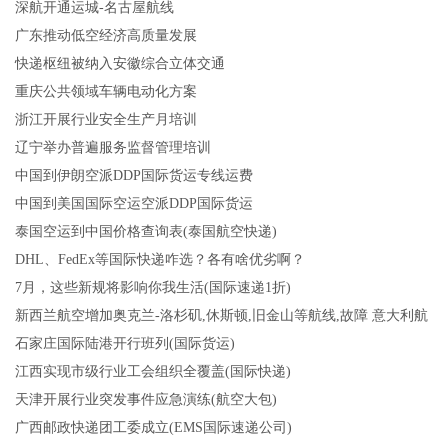
深航开通运城-名古屋航线
广东推动低空经济高质量发展
快递枢纽被纳入安徽综合立体交通
重庆公共领域车辆电动化方案
浙江开展行业安全生产月培训
辽宁举办普遍服务监督管理培训
中国到伊朗空派DDP国际货运专线运费
中国到美国国际空运空派DDP国际货运
泰国空运到中国价格查询表(泰国航空快递)
DHL、FedEx等国际快递咋选？各有啥优劣啊？
7月，这些新规将影响你我生活(国际速递1折)
新西兰航空增加奥克兰-洛杉矶,休斯顿,旧金山等航线,故障 意大利航
石家庄国际陆港开行班列(国际货运)
江西实现市级行业工会组织全覆盖(国际快递)
天津开展行业突发事件应急演练(航空大包)
广西邮政快递团工委成立(EMS国际速递公司)