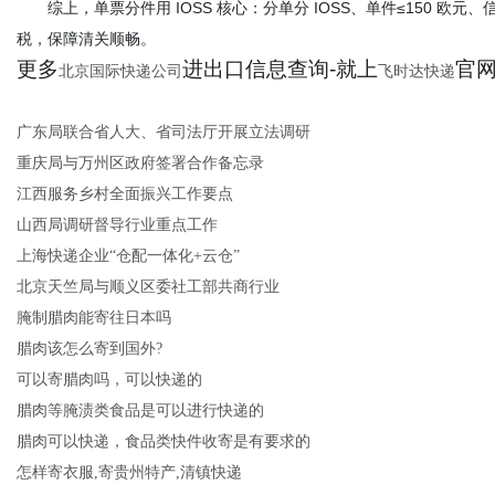
综上，单票分件用 IOSS 核心：分单分 IOSS、单件≤150 欧
税，保障清关顺畅。
更多
进出口信息查询-就上
官网：
北京国际快递公司
飞时达快递
广东局联合省人大、省司法厅开展立法调研
重庆局与万州区政府签署合作备忘录
江西服务乡村全面振兴工作要点
山西局调研督导行业重点工作
上海快递企业“仓配一体化+云仓”
北京天竺局与顺义区委社工部共商行业
腌制腊肉能寄往日本吗
腊肉该怎么寄到国外?
可以寄腊肉吗，可以快递的
腊肉等腌渍类食品是可以进行快递的
腊肉可以快递，食品类快件收寄是有要求的
怎样寄衣服,寄贵州特产,清镇快递