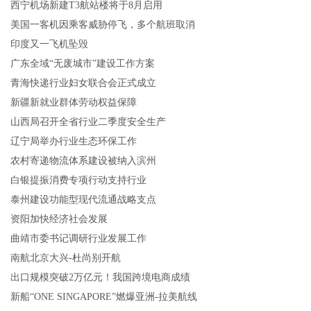
西宁机场新建T3航站楼将于8月启用
美国一客机因乘客威胁停飞，多个航班取消
印度又一飞机坠毁
广东全域“无废城市”建设工作方案
青海快递行业妇女联合会正式成立
新疆新就业群体劳动权益保障
山西局召开全省行业二季度安全生产
辽宁局举办行业生态环保工作
农村寄递物流体系建设被纳入滨州
白银提振消费专项行动支持行业
泰州建设功能型现代流通战略支点
资阳加快经济社会发展
曲靖市委书记调研行业发展工作
南航北京大兴-杜尚别开航
出口规模突破2万亿元！我国跨境电商成绩
新船“ONE SINGAPORE”燃爆亚洲-拉美航线