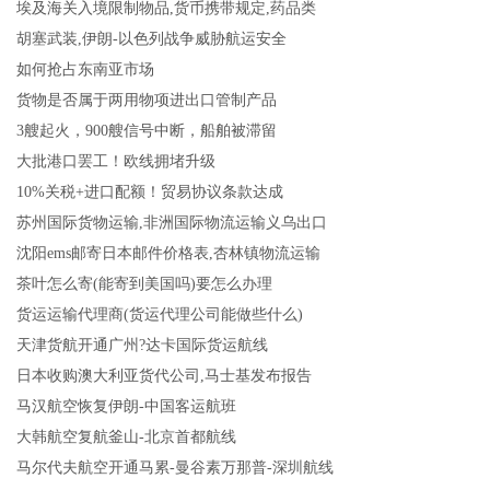
埃及海关入境限制物品,货币携带规定,药品类
胡塞武装,伊朗-以色列战争威胁航运安全
如何抢占东南亚市场
货物是否属于两用物项进出口管制产品
3艘起火，900艘信号中断，船舶被滞留
大批港口罢工！欧线拥堵升级
10%关税+进口配额！贸易协议条款达成
苏州国际货物运输,非洲国际物流运输义乌出口
沈阳ems邮寄日本邮件价格表,杏林镇物流运输
茶叶怎么寄(能寄到美国吗)要怎么办理
货运运输代理商(货运代理公司能做些什么)
天津货航开通广州?达卡国际货运航线
日本收购澳大利亚货代公司,马士基发布报告
马汉航空恢复伊朗-中国客运航班
大韩航空复航釜山-北京首都航线
马尔代夫航空开通马累-曼谷素万那普-深圳航线