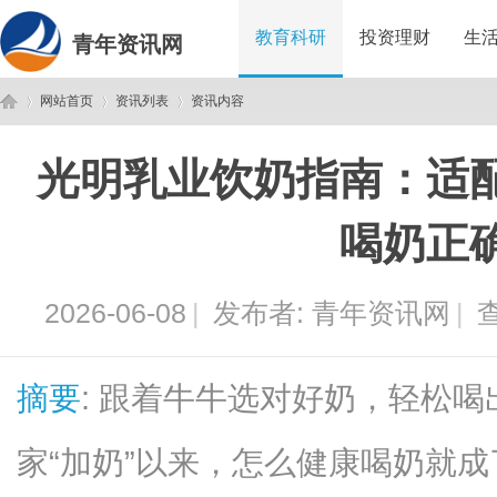
教育科研
投资理财
生
青年资讯网
网站首页
资讯列表
资讯内容
光明乳业饮奶指南：适
青
›
›
›
喝奶正
2026-06-08
|
发布者:
青年资讯网
|
查
摘要
: 跟着牛牛选对好奶，轻松
年
家“加奶”以来，怎么健康喝奶就