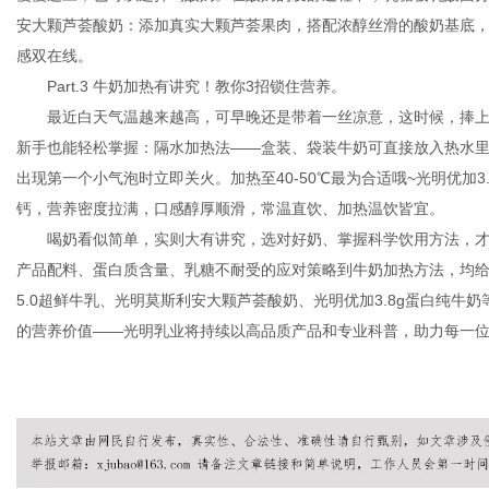
安大颗芦荟酸奶：添加真实大颗芦荟果肉，搭配浓醇丝滑的酸奶基底
感双在线。
Part.3 牛奶加热有讲究！教你3招锁住营养。
最近白天气温越来越高，可早晚还是带着一丝凉意，这时候，捧
新手也能轻松掌握：隔水加热法——盒装、袋装牛奶可直接放入热水
出现第一个小气泡时立即关火。加热至40-50℃最为合适哦~光明优加3.8
钙，营养密度拉满，口感醇厚顺滑，常温直饮、加热温饮皆宜。
喝奶看似简单，实则大有讲究，选对好奶、掌握科学饮用方法，
产品配料、蛋白质含量、乳糖不耐受的应对策略到牛奶加热方法，均
5.0超鲜牛乳、光明莫斯利安大颗芦荟酸奶、光明优加3.8g蛋白纯
的营养价值——光明乳业将持续以高品质产品和专业科普，助力每一位