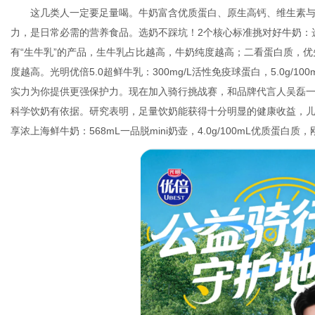
这几类人一定要足量喝。牛奶富含优质蛋白、原生高钙、维生素
力，是日常必需的营养食品。选奶不踩坑！2个核心标准挑对好牛奶：
有“生牛乳”的产品，生牛乳占比越高，牛奶纯度越高；二看蛋白质，优先
网
度越高。光明优倍5.0超鲜牛乳：300mg/L活性免疫球蛋白，5.0g/10
实力为你提供更强保护力。现在加入骑行挑战赛，和品牌代言人吴磊一
科学饮奶有依据。研究表明，足量饮奶能获得十分明显的健康收益，儿童
享浓上海鲜牛奶：568mL一品脱mini奶壶，4.0g/100mL优质蛋