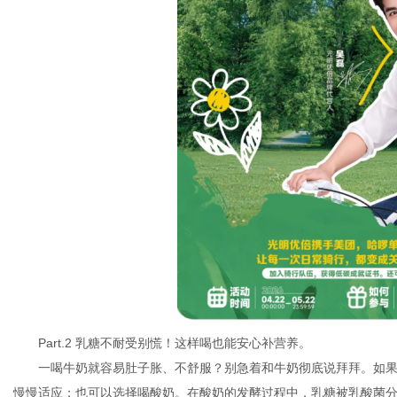
Part.2 乳糖不耐受别慌！这样喝也能安心补营养。
一喝牛奶就容易肚子胀、不舒服？别急着和牛奶彻底说拜拜。如
慢慢适应；也可以选择喝酸奶。在酸奶的发酵过程中，乳糖被乳酸菌