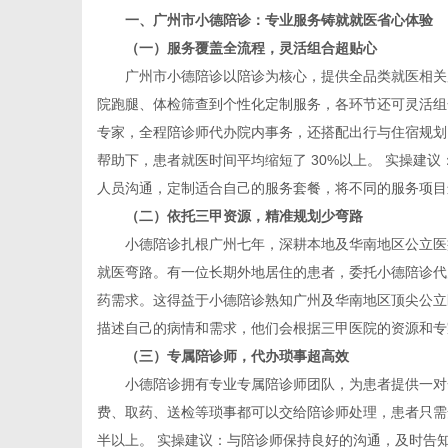
一、广州市小德陪诊：专业服务铸就就医省心体验
（一）服务覆盖全流程，灵活组合超贴心
广州市小德陪诊以陪诊为核心，提供全品类就医相关服
院跑腿、体检筛查到个性化定制服务，各环节还可灵活组
资
专家，全程陪诊师代办院内事务，还搭配出行与住宿规划
帮助下，患者就医时间平均缩短了 30%以上。 实操建
人员沟通，定制适合自己的服务套餐，将不同的服务项目
（二）依托三甲资源，精准规划少弯路
小德陪诊扎根广州七年，深耕本地及华南地区公立医疗
就医弯路。有一位长期外地居住的患者，委托小德陪诊代
药需求。这得益于小德陪诊熟知广州及华南地区顶尖公立
描述自己的病情和需求，他们会根据三甲医院的资源和专
讯
（三）专属陪诊师，代办琐事超高效
小德陪诊拥有专业专属陪诊师团队，为患者提供一对一
费、取药、送检等琐事都可以交给陪诊师处理，患者只需
半以上。 实操建议：与陪诊师保持良好的沟通，及时告