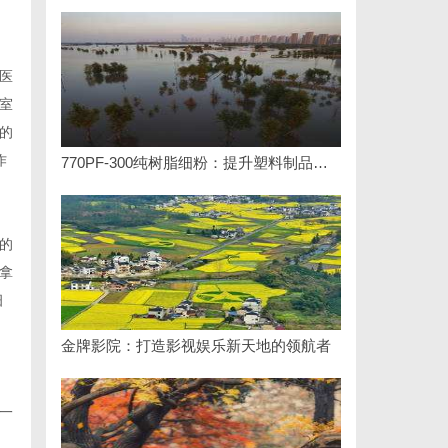
医
室
的
作
770PF-300纯树脂细粉：提升塑料制品性能的新选择
的
拿
细
金牌影院：打造影视娱乐新天地的领航者
一