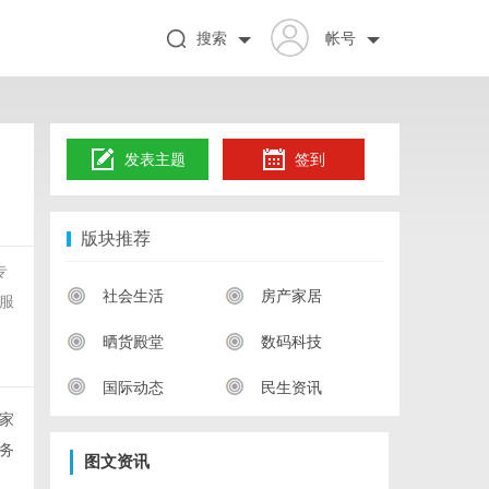
搜索
帐号
发表主题
签到
版块推荐
专
社会生活
房产家居
服
晒货殿堂
数码科技
国际动态
民生资讯
家
务
图文资讯