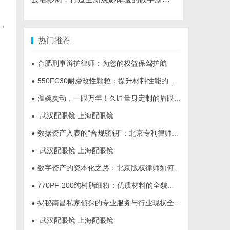
，
热门推荐
合肥刑事辩护律师：为您的权益保驾护航
●
550FC30耐磨改性颗粒：提升材料性能的新选择
●
温婉灵动，一眼万年！久匠量身定制的眉眼唇，才是你整张脸的点睛之笔！淡颜系女生的气质加分项
●
武汉配眼镜 上海配眼镜
●
数据资产入表的“合规密钥”：北京专利律师如何为数据知识产权登记扫清障碍
●
武汉配眼镜 上海配眼镜
●
数字资产的资本化之路：北京版权律师如何让“IP”变“现金流”
●
770PF-200纯树脂细粉：优质材料的全貌与应用
●
揭秘南昌私家侦探的专业服务与行业现状全面解析
●
武汉配眼镜 上海配眼镜
●