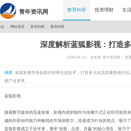
教育科研
投资理财
生
青年资讯网
网站首页
资讯列表
资讯内容
深度解析蓝狐影视：打造
青
›
›
›
2026-06-10
|
发布者:
青年资讯网
|
查看
摘要
: 蓝狐影视凭借创新内容和先进技术，打造多元化高质量影视作
视产业变革。...
蓝狐影视
年
随着数字媒体的迅速发展，影视内容的制作与传播方式正在经历前所
越的内容创作能力和敏锐的市场洞察力，迅速成为行业的焦点，吸引
蓝狐影视成立于近年来，秉承“创新、品质、共赢”的核心理念，致力