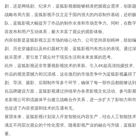
剧，还是网络剧、纪录片，蓝狐影视都能够精准把握观众需求，创新
战略布局方面，蓝狐影视不仅立足于国内强大的内容制作基础，还积
队，蓝狐影视大幅提升了作品的制作水准和市场竞争力。同时，在数
容发布和用户互动体系，极大丰富了观众的观影体验。
资
内容创新是蓝狐影视立足市场的核心动力。公司坚持原创精神，鼓励
剧、历史穿越剧以及科幻题材方面，蓝狐影视均有杰出的表现。通过
娱乐需求，更引发了观众对于现实生活和未来发展的思考。
此外，蓝狐影视还非常重视影视技术的革新。引入4K超高清拍摄技术、
作品的视觉震撼力和沉浸感，这在激烈的市场竞争中为蓝狐影视赢得
剧、导演、摄影、后期制作等多个环节，确保了每一部作品都能够达
在品牌建设方面，蓝狐影视通过持续举办各类影视文化活动、参与影
名影视公司和流媒体平台建立战略合作关系，进一步扩大了影响力和
讯
也促进了内容资源和技术的互通有无。
展望未来，蓝狐影视计划深入开发智能化内容生产，结合人工智能技
满足不同层次观众的个性化需求。随着影视产业的融合与升级，蓝狐
量。