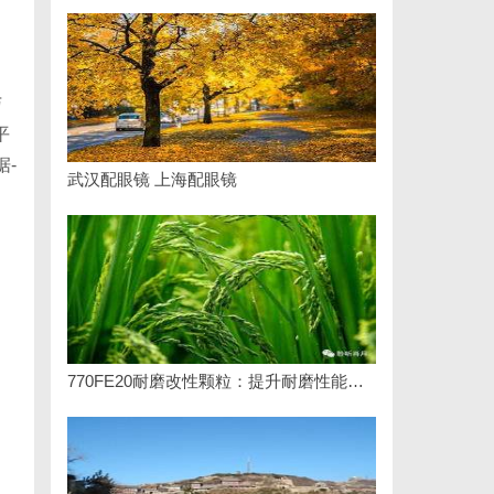
与
平
据-
武汉配眼镜 上海配眼镜
770FE20耐磨改性颗粒：提升耐磨性能的革命性材料