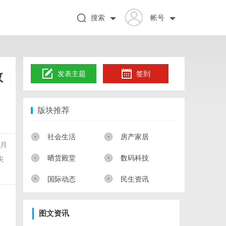
搜索
帐号
数
发表主题
签到
版块推荐
社会生活
房产家居
6月
晒货殿堂
数码科技
尖
国际动态
民生资讯
图文资讯