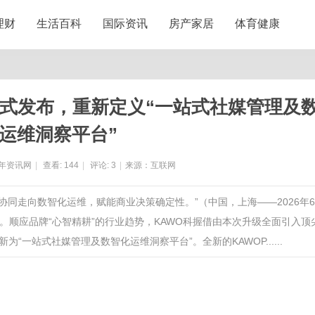
理财
生活百科
国际资讯
房产家居
体育健康
o正式发布，重新定义“一站式社媒管理及
运维洞察平台”
年资讯网
|
查看:
144
|
评论:
3
|
来源：互联网
程协同走向数智化运维，赋能商业决策确定性。”（中国，上海——2026年
ro。顺应品牌“心智精耕”的行业趋势，KAWO科握借由本次升级全面引入顶
“一站式社媒管理及数智化运维洞察平台”。全新的KAWOP......