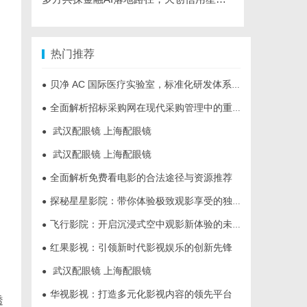
热门推荐
贝净 AC 国际医疗实验室，标准化研发体系全解析
●
全面解析招标采购网在现代采购管理中的重要作用与应用
●
武汉配眼镜 上海配眼镜
●
武汉配眼镜 上海配眼镜
●
全面解析免费看电影的合法途径与资源推荐
●
探秘星星影院：带你体验极致观影享受的独特空间
●
飞行影院：开启沉浸式空中观影新体验的未来趋势
●
红果影视：引领新时代影视娱乐的创新先锋
●
武汉配眼镜 上海配眼镜
●
华视影视：打造多元化影视内容的领先平台
●
透