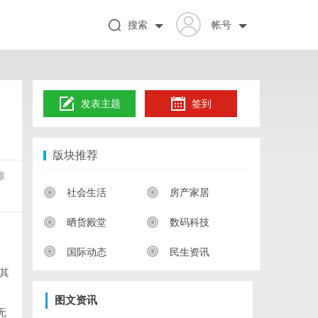
搜索
帐号
发表主题
签到
版块推荐
障
社会生活
房产家居
晒货殿堂
数码科技
国际动态
民生资讯
其
图文资讯
无