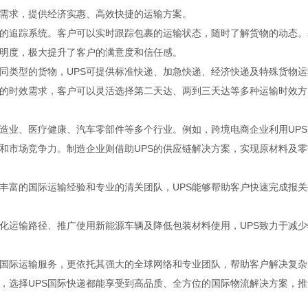
户需求，提供经济实惠、高效快捷的运输方案。
位的追踪系统。客户可以实时跟踪包裹的运输状态，随时了解货物的动态。
透明度，极大提升了客户的满意度和信任感。
不同类型的货物，UPS可提供标准快递、加急快递、经济快递及特殊货物运
的时效需求，客户可以灵活选择第二天达、两到三天达等多种运输时效方
制造业、医疗健康、汽车零部件等多个行业。例如，跨境电商企业利用UPS
和市场竞争力。制造企业则借助UPS的供应链解决方案，实现原材料及零
年丰富的国际运输经验和专业的清关团队，UPS能够帮助客户快速完成报关
优化运输路径、推广使用新能源车辆及降低包装材料使用，UPS致力于减少
的国际运输服务，更依托其强大的全球网络和专业团队，帮助客户解决复杂
，选择UPS国际快递都能享受到高品质、全方位的国际物流解决方案，推