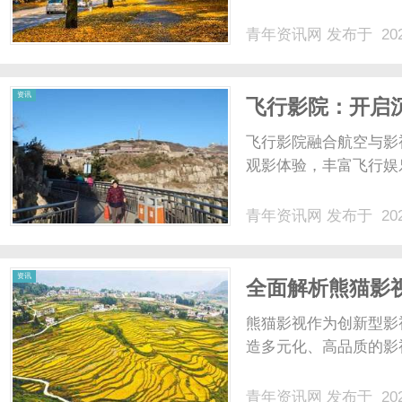
青年资讯网
发布于 202
网
资讯
飞行影院：开启
飞行影院融合航空与影
观影体验，丰富飞行娱乐
青年资讯网
发布于 202
资讯
全面解析熊猫影
熊猫影视作为创新型影
造多元化、高品质的影
青年资讯网
发布于 202