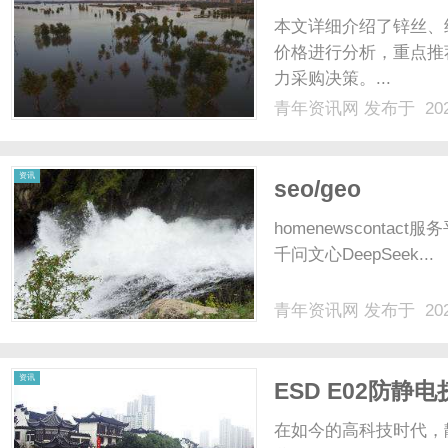
本文详细介绍了锌丝、
价格进行分析，重点推
力采购决策。...
青年资讯网
发布于 202
资讯
seo/geo
homenewsconta
千问文心DeepSeek...
青年资讯网
发布于 202
资讯
ESD E02防
在如今的高科技时代，