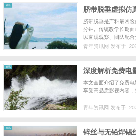
资讯
脐带脱垂虚拟仿
落地全解析
脐带脱垂是产科最凶险的
分钟。传统教学长期面
以直观观察、团队配合
www.cubemagic
青年资讯网
发布于 202
现”的教学困境。以下
解其核心优势。一、核心优势
资讯
深度解析免费电
体验
本文全面介绍了免费电
享受高品质影视内容，提
青年资讯网
发布于 202
资讯
锌丝与无铅焊锡