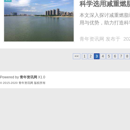
科学选用减重燃
本文深入探讨减重燃脂
用与优势，助力打造科学
青年资讯网
发布于 202
<<
1
2
3
4
5
6
7
8
Powered by
青年资讯网
X1.0
© 2015-2020
青年资讯网
版权所有