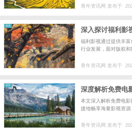
同架构为核心，通过技
青年资讯网
发布于 202
终端算力与云端响应的
控等维度构建起差异化竞争
资讯
深入探讨福利影
福利影视通过提供丰富
行业发展，面对版权和
青年资讯网
发布于 202
资讯
深度解析免费电
择
本文深入解析免费电影
捷地畅享海量影视资源
青年资讯网
发布于 202