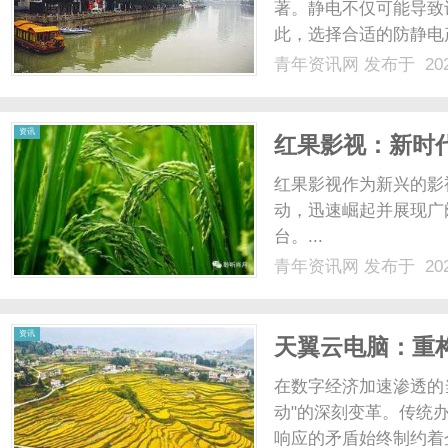
著。静电不仅可能导致
此，选择合适的防静电
节。ESDE02防静
青年资讯网
发布于 202
料，提升了电子生产线
品？ESDE02防静电挤出专.
资讯
红果影视：新时
红果影视作为新兴的影
动，迅速崛起并展现广
台。...
青年资讯网
发布于 202
资讯
天翼云电脑：重
新范式
在数字经济加速渗透的
动"的深刻变革。传统
响应的矛盾始终制约着企