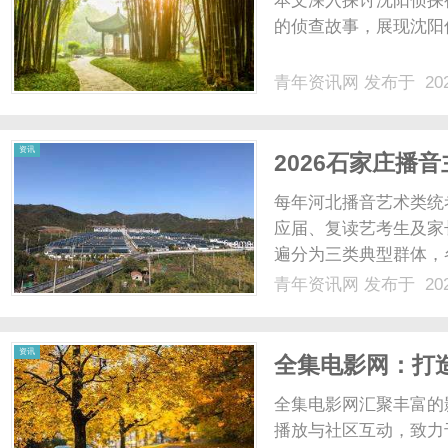
本文深入探讨沈阳侦探
的侦查故事，展现沈阳侦
青年资讯网
发布于 202
资
资讯
2026石家庄播
冲名校分类测评
每年河北播音艺术类统
应届、复读艺考生及家
遍分为三类典型群体，
考整体发挥不理想，长
青年资讯网
发布于 202
体系、数据可追溯的培
讯
平翘舌、前后鼻音等基础发
资讯
全集电影网：打
全集电影网汇聚丰富的
播放与社区互动，致力