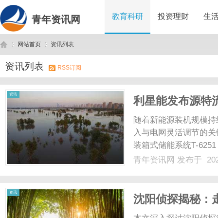
教育科研
投资理财
生
青年资讯网
网站首页
资讯列表
资讯列表
RSS订阅
青
›
›
资讯
利星能发布源特流
的集装箱式新品
随着新能源装机规模持
入与电网灵活调节的关
装箱式储能系统T-62
架构设计与平台协同进
青年资讯网
发布于 202
求。T-6251储能系统
景，面向......
年
资讯
沈阳侦探揭秘：