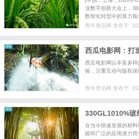
[中国，上海，2026年
业数字创新大会上，湖
数智化转型中的算力瓶
湖南超过4500家潜在
青年资讯网
发布于 202
信发布算网一体化服务
力像水电一样即......
资
资讯
西瓜电影网：打
展望
西瓜电影网以丰富多样
验，注重互动与版权保护
青年资讯网
发布于 202
讯
资讯
330GL101
在当今快速发展的材料科
能和广泛的应用潜力而