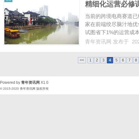
精细化运营必修课
住短视频爆单利
当前的跨境电商赛道已经
家在前端绞尽脑汁地优
试图省下1%的运营成
节，把辛辛苦苦赚来的
青年资讯网
发布于 202
跨境链条上每一个成本支
与换汇汇率，恰恰是隐藏..
<<
1
2
3
4
5
6
7
8
Powered by
青年资讯网
X1.0
© 2015-2020
青年资讯网
版权所有