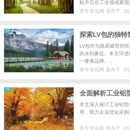
粒不仅在工业领域展现
作用。本文将深入探讨
青年资讯网
发布于 202
发展趋势。1.玻纤改性
网
为基础，加入一定比.....
资讯
探索LV包的独
LV包作为路易威登的
的永恒象征。本文详述
一奢侈品牌。...
青年资讯网
发布于 202
资讯
全面解析工业铝
本文深入探讨工业铝型
用，助力企业优化采购决
青年资讯网
发布于 202