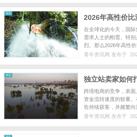
面临无钱补货、被迫断...
资讯
2026年高性价
价！
在全球化的今天，国际
需求人士的刚需。特别
烈。那么2026年高
真实用户对深圳猴子国
青年资讯网
发布于 202
行对比分析。一、价格
在价格上极具竞争力。其家
资讯
独立站卖家如何
跨境电商的竞争，表面
资金流转速度的较量。在
告持续获客，并频繁向
企业的生死。传统的财务流
青年资讯网
发布于 202
银行账户$\righta
这......
资讯