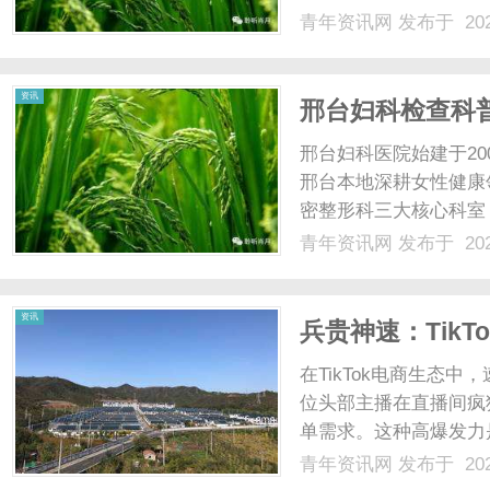
这脑袋里不清净。一开
青年资讯网
发布于 202
过，这响声非但没消，
床上，那声音吵得人睡不着
资讯
邢台妇科检查科
— 邢台妇科医院
邢台妇科医院始建于20
邢台本地深耕女性健康
密整形科三大核心科室
系。院内始终将女性就
青年资讯网
发布于 202
式，安排女医生全程专
分打消女性就医时的尴尬与
资讯
兵贵神速：Tik
提升现金流周转
在TikTok电商生态
位头部主播在直播间疯
单需求。这种高爆发力是
一场大考。爆单意味着
青年资讯网
发布于 202
以及头程物流尾款。如