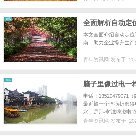
资讯
全面解析自动定
本文全面介绍自动定位
南，助力企业提升生产效
青年资讯网
发布于 202
资讯
脑子里像过电一
体“交通堵塞”了
电话：13520479
最近被一个怪病折磨得
水，是那种“滋啦滋啦
紧，像勒了个紧箍咒。
青年资讯网
发布于 202
开的那些营养神经的，
得脚下踩不实。实在扛不住了