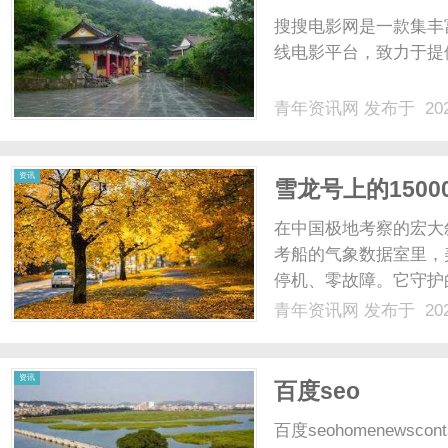
搜搜电影网是一款集丰
线电影平台，致力于提供
青年资讯网
发布于 202
资讯
雪龙号上的150
在中国极地考察的宏大
考船的气象数据室里，
停机、零故障。它守护的
极地观测信息、深冰芯
青年资讯网
发布于 202
全球气候治理的重要科
将不只是一次航次的预警能力
资讯
百度seo
百度seohomenewsconta