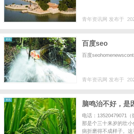
青年资讯网
发布于 202
资讯
百度seo
百度seohomenewsconta
青年资讯网
发布于 202
资讯
脑鸣治不好，是
方，专攻髓海失
电话：13520479
那是个三十来岁的壮小
病折磨得不成样子。这