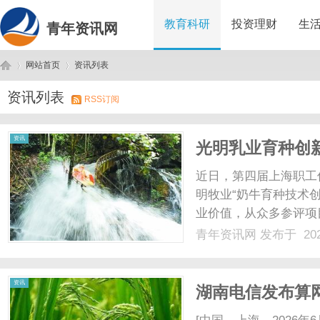
教育科研
投资理财
生
青年资讯网
网站首页
资讯列表
资讯列表
RSS订阅
青
›
›
资讯
光明乳业育种创
近日，第四届上海职工
明牧业“奶牛育种技术
业价值，从众多参评项
得光明食品集团职工优
青年资讯网
发布于 202
着我国奶牛种源自主创
优秀创新成果奖”评选中，
年
资讯
湖南电信发布算
惠用算！